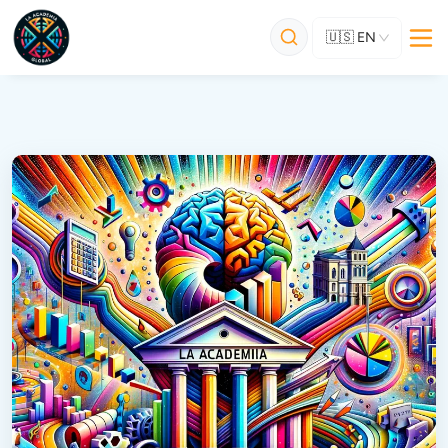
🇺🇸
EN