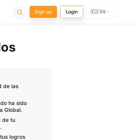
Sign up
Login
🇪🇸
ES
dos
 de las 
ado ha sido 
a Global.
 de tu 
.
 tus logros 