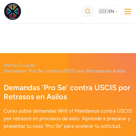
🇺🇸
EN
Home
Course
Demandas 'Pro Se' contra USCIS por Retrasos en Asilos
Demandas 'Pro Se' contra USCIS por
Retrasos en Asilos
Curso sobre demandas Writ of Mandamus contra USCIS
por retrasos en procesos de asilo. Aprende a preparar y
presentar tu caso "Pro Se" para acelerar tu solicitud.