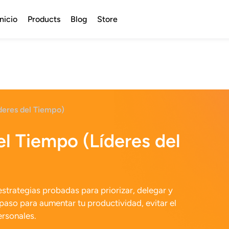
Inicio
Products
Blog
Store
deres del Tiempo)
el Tiempo (Líderes del
estrategias probadas para priorizar, delegar y
 paso para aumentar tu productividad, evitar el
ersonales.