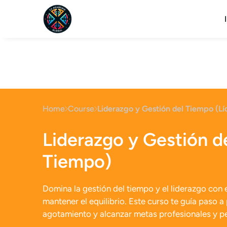
Home
Course
Liderazgo y Gestión del Tiempo (Lí
Liderazgo y Gestión d
Tiempo)
Domina la gestión del tiempo y el liderazgo con 
mantener el equilibrio. Este curso te guía paso a
agotamiento y alcanzar metas profesionales y p