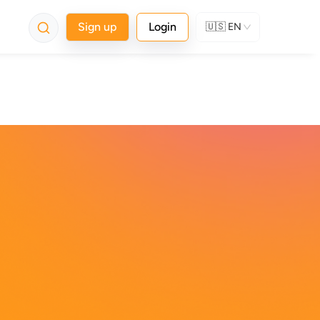
Sign up
Login
🇺🇸
EN