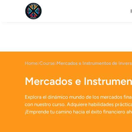
Home
Course
Mercados e Instrumentos de Invers
Mercados e Instrumen
Explora el dinámico mundo de los mercados fina
con nuestro curso. Adquiere habilidades práctica
¡Emprende tu camino hacia el éxito financiero ah