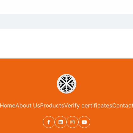
Home
About Us
Products
Verify certificates
Contac