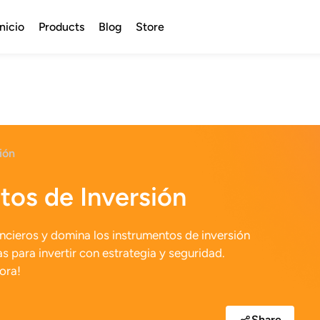
Inicio
Products
Blog
Store
ión
tos de Inversión
ncieros y domina los instrumentos de inversión
s para invertir con estrategia y seguridad.
ora!
Share