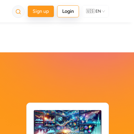
Sign up
Login
🇺🇸
EN