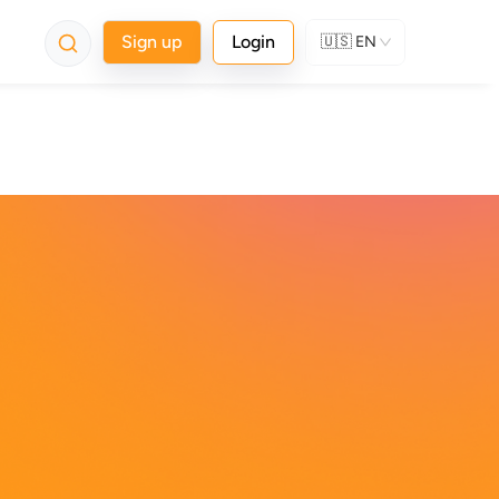
Sign up
Login
🇺🇸
EN