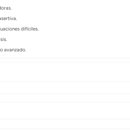
doras.
sertiva.
aciones difíciles.
sis.
co avanzado.