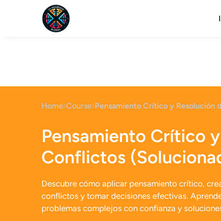
Home
Course
Pensamiento Crítico y Resolución 
Pensamiento Crítico y
Conflictos (Soluciona
Descubre cómo aplicar pensamiento crítico, crea
conflictos y tomar decisiones efectivas. Aprende
problemas complejos con confianza y solucione