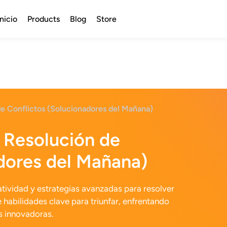
Inicio
Products
Blog
Store
de Conflictos (Solucionadores del Mañana)
 Resolución de
dores del Mañana)
tividad y estrategias avanzadas para resolver
 habilidades clave para triunfar, enfrentando
s innovadoras.