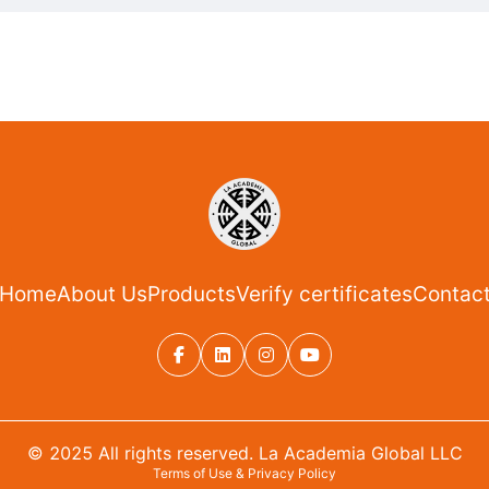
Home
About Us
Products
Verify certificates
Contac
© 2025 All rights reserved. La Academia Global LLC
Terms of Use & Privacy Policy