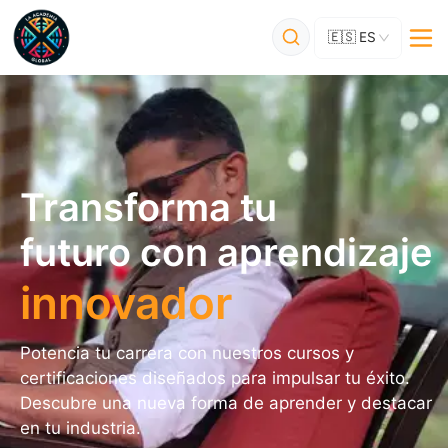
🇪🇸
ES
Transforma tu
futuro con aprendizaje
innovador
Potencia tu carrera con nuestros cursos y 
certificaciones diseñados para impulsar tu éxito. 
Descubre una nueva forma de aprender y destacar 
en tu industria.