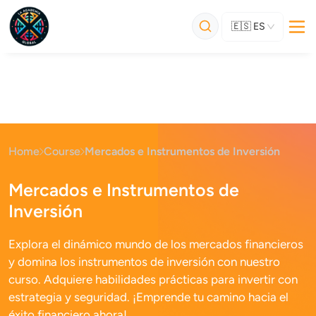
🇪🇸
ES
Home
Course
Mercados e Instrumentos de Inversión
Mercados e Instrumentos de
Inversión
Explora el dinámico mundo de los mercados financieros
y domina los instrumentos de inversión con nuestro
curso. Adquiere habilidades prácticas para invertir con
estrategia y seguridad. ¡Emprende tu camino hacia el
éxito financiero ahora!